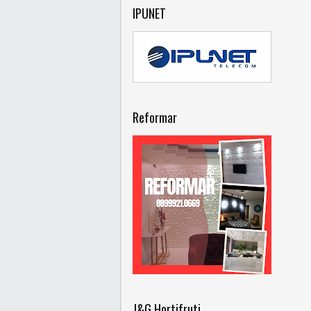
IPUNET
Reformar
J&G Hortifruti