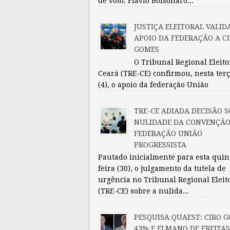
de voto. Flávio Bolsonaro...
JUSTIÇA ELEITORAL VALID
APOIO DA FEDERAÇÃO A C
GOMES
O Tribunal Regional Eleito
Ceará (TRE-CE) confirmou, nesta terç
(4), o apoio da federação União
TRE-CE ADIADA DECISÃO S
NULIDADE DA CONVENÇÃO
FEDERAÇÃO UNIÃO
PROGRESSISTA
Pautado inicialmente para esta quin
feira (30), o julgamento da tutela de
urgência no Tribunal Regional Eleit
(TRE-CE) sobre a nulida...
PESQUISA QUAEST: CIRO 
43% E ELMANO DE FREITA