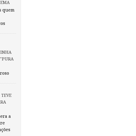
CEMA
s quem
cos
UINHA
 "PURA
rroso
 TEVE
ARA
dera a
tre
nções