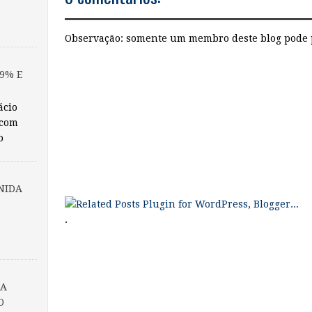
Observação: somente um membro deste blog pode 
9% E
ácio
 com
o
NIDA
.
DA
O