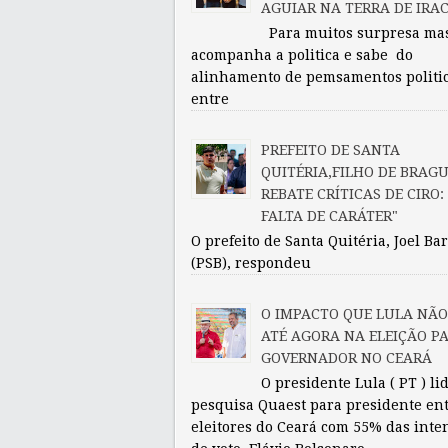
AGUIAR NA TERRA DE IRA
Para muitos surpresa ma
acompanha a politica e sabe do
alinhamento de pemsamentos politi
entre
PREFEITO DE SANTA
QUITÉRIA,FILHO DE BRAG
REBATE CRÍTICAS DE CIRO:
FALTA DE CARÁTER"
O prefeito de Santa Quitéria, Joel Ba
(PSB), respondeu
O IMPACTO QUE LULA NÃO
ATÉ AGORA NA ELEIÇÃO P
GOVERNADOR NO CEARÁ
O presidente Lula ( PT ) li
pesquisa Quaest para presidente en
eleitores do Ceará com 55% das inte