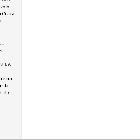
 voto
o Ceará
a
DO
R
IO DA
premo
nesta
érito