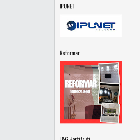
IPUNET
Reformar
J&G Hortifruti