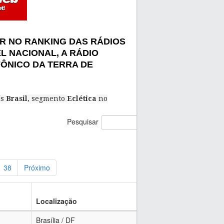
R NO RANKING DAS RÁDIOS
EL
NACIONAL, A RÁDIO
ÔNICO DA TERRA DE
ís
Brasil
, segmento
Eclética
no
Pesquisar
38
Próximo
Visita
Localização
s
Brasília / DF
65.756