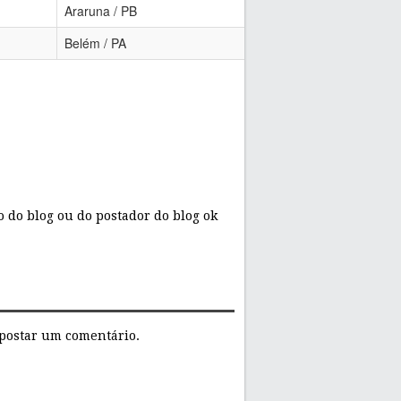
Araruna / PB
9.150
Belém / PA
8.866
 do blog ou do postador do blog ok
postar um comentário.