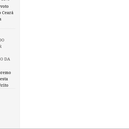
 voto
o Ceará
a
DO
R
IO DA
premo
nesta
érito