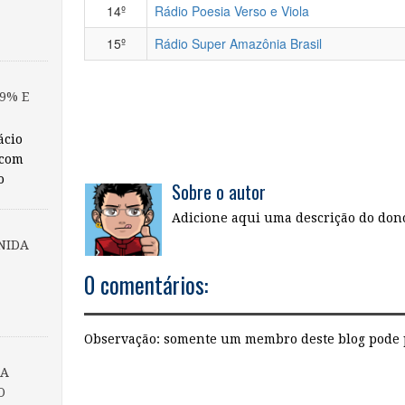
14º
Rádio Poesia Verso e Viola
15º
Rádio Super Amazônia Brasil
9% E
ácio
 com
o
Sobre o autor
Adicione aqui uma descrição do dono
NIDA
0 comentários:
Observação: somente um membro deste blog pode 
DA
O