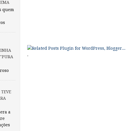
CEMA
s quem
cos
UINHA
.
 "PURA
rroso
 TEVE
ARA
dera a
tre
nções