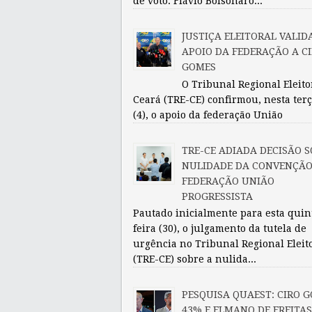
de voto. Flávio Bolsonaro...
JUSTIÇA ELEITORAL VALID
APOIO DA FEDERAÇÃO A C
GOMES
O Tribunal Regional Eleito
Ceará (TRE-CE) confirmou, nesta terç
(4), o apoio da federação União
TRE-CE ADIADA DECISÃO S
NULIDADE DA CONVENÇÃO
FEDERAÇÃO UNIÃO
PROGRESSISTA
Pautado inicialmente para esta quin
feira (30), o julgamento da tutela de
urgência no Tribunal Regional Eleit
(TRE-CE) sobre a nulida...
PESQUISA QUAEST: CIRO 
43% E ELMANO DE FREITA