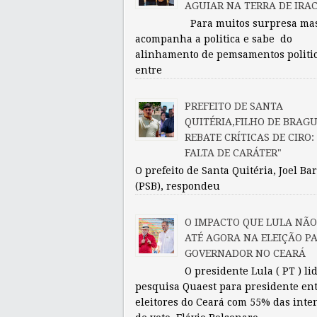
AGUIAR NA TERRA DE IRA
Para muitos surpresa ma
acompanha a politica e sabe do
alinhamento de pemsamentos politi
entre
PREFEITO DE SANTA
QUITÉRIA,FILHO DE BRAG
REBATE CRÍTICAS DE CIRO:
FALTA DE CARÁTER"
O prefeito de Santa Quitéria, Joel Ba
(PSB), respondeu
O IMPACTO QUE LULA NÃO
ATÉ AGORA NA ELEIÇÃO P
GOVERNADOR NO CEARÁ
O presidente Lula ( PT ) li
pesquisa Quaest para presidente en
eleitores do Ceará com 55% das inte