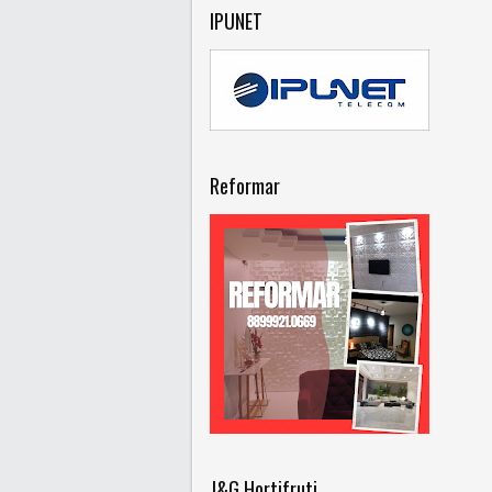
IPUNET
Reformar
J&G Hortifruti