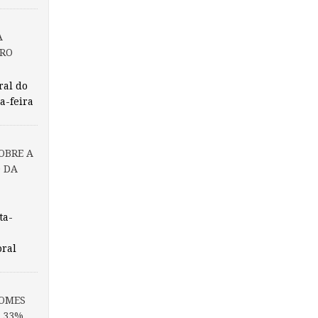
A
IRO
ral do
a-feira
OBRE A
 DA
ta-
oral
GOMES
S 33%