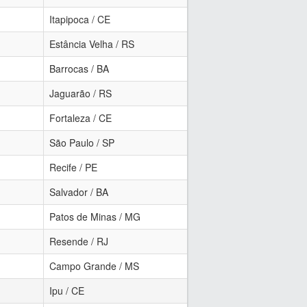
Itapipoca / CE
31.730
Estância Velha / RS
24.239
Barrocas / BA
23.499
Jaguarão / RS
22.917
Fortaleza / CE
22.505
São Paulo / SP
19.494
Recife / PE
17.662
Salvador / BA
12.971
Patos de Minas / MG
10.734
Resende / RJ
9.744
Campo Grande / MS
9.579
Ipu / CE
9.497