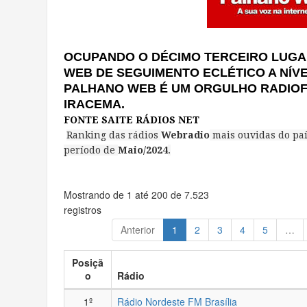
OCUPANDO O DÉCIMO TERCEIRO LUGA
WEB DE SEGUIMENTO ECLÉTICO A NÍV
PALHANO WEB É UM ORGULHO RADIOF
IRACEMA.
FONTE SAITE RÁDIOS NET
Ranking das rádios
Webradio
mais ouvidas do pa
período de
Maio/2024
.
Mostrando de 1 até 200 de 7.523
registros
Anterior
1
2
3
4
5
…
Posiçã
o
Rádio
1º
Rádio Nordeste FM Brasília